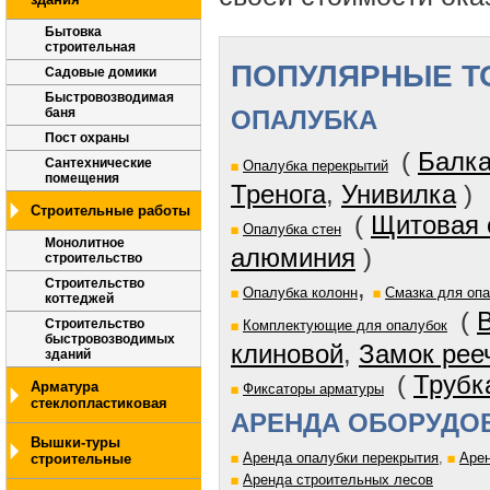
Бытовка
строительная
ПОПУЛЯРНЫЕ Т
Садовые домики
Быстровозводимая
баня
ОПАЛУБКА
Пост охраны
(
Балка
Сантехнические
Опалубка перекрытий
помещения
Тренога
,
Унивилка
)
Строительные работы
(
Щитовая 
Опалубка стен
Монолитное
алюминия
)
строительство
,
Строительство
Опалубка колонн
Смазка для оп
коттеджей
(
Строительство
Комплектующие для опалубок
быстровозводимых
клиновой
,
Замок рее
зданий
(
Трубк
Арматура
Фиксаторы арматуры
стеклопластиковая
АРЕНДА ОБОРУДО
Вышки-туры
Аренда опалубки перекрытия
,
Арен
строительные
Аренда строительных лесов