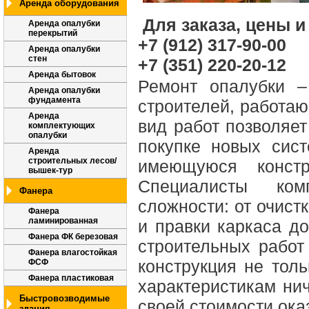
Аренда оборудования
Для заказа, цены и
Аренда опалубки
перекрытий
+7 (912) 317-90-00
Аренда опалубки
стен
+7 (351) 220-20-12
Аренда бытовок
Ремонт опалубки –
Аренда опалубки
фундамента
строителей, работа
Аренда
вид работ позволяе
комплектующих
опалубки
покупке новых сис
Аренда
строительных лесов/
имеющуюся констр
вышек-тур
Специалисты ком
Фанера
сложности: от очист
Фанера
ламинированная
и правки каркаса д
Фанера ФК березовая
строительных работ
Фанера влагостойкая
конструкция не тол
ФСФ
Фанера пластиковая
характеристикам нич
Быстровозводимые
своей стоимости ока
здания