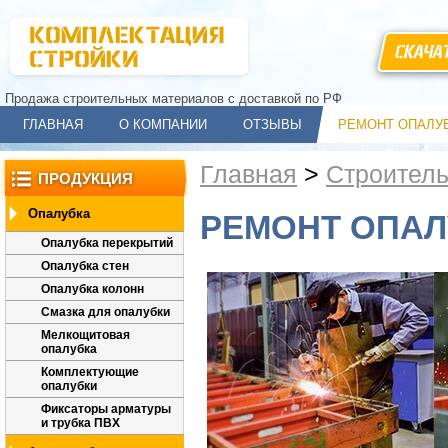
СКАЧА
Продажа строительных материалов с доставкой по РФ
ГЛАВНАЯ
О КОМПАНИИ
ОТЗЫВЫ
РЕМОНТ ОПАЛУ
Главная
>
Строител
ПРОДУКЦИЯ
Опалубка
РЕМОНТ ОПАЛ
Опалубка перекрытий
Опалубка стен
Опалубка колонн
Смазка для опалубки
Мелкощитовая
опалубка
Комплектующие
опалубки
Фиксаторы арматуры
и трубка ПВХ