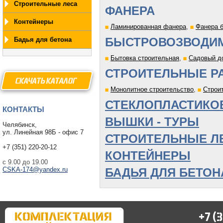
Строительные леса
ФАНЕРА
Контейнеры
Ламинированная фанера
,
Фанера 
БЫСТРОВОЗВОДИ
Бадья для бетона
Бытовка строительная
,
Садовый д
СТРОИТЕЛЬНЫЕ Р
СКАЧАТЫ КАТАЛОГ
Монолитное строительство
,
Строи
СТЕКЛОПЛАСТИКО
КОНТАКТЫ
ВЫШКИ - ТУРЫ
Челябинск,
ул. Линейная 98Б - офис 7
СТРОИТЕЛЬНЫЕ Л
+7 (351) 220-20-12
КОНТЕЙНЕРЫ
с 9.00 до 19.00
CSKA-174@yandex.ru
БАДЬЯ ДЛЯ БЕТОН
+7 (