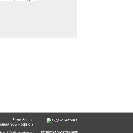
Челябинск,
ейная 98Б - офис 7
Разработка сайта
TommyGun