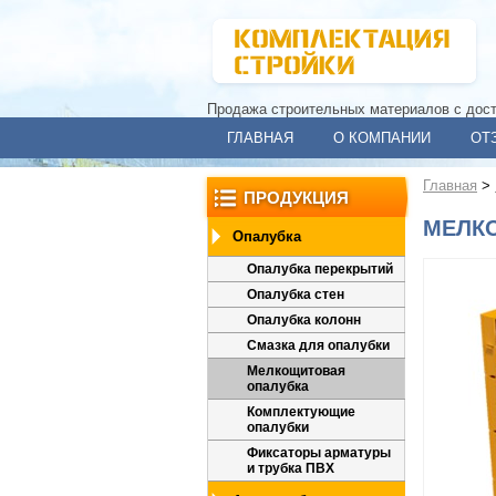
Продажа строительных материалов с дос
ГЛАВНАЯ
О КОМПАНИИ
ОТ
Главная
>
ПРОДУКЦИЯ
МЕЛК
Опалубка
Опалубка перекрытий
Опалубка стен
Опалубка колонн
Смазка для опалубки
Мелкощитовая
опалубка
Комплектующие
опалубки
Фиксаторы арматуры
и трубка ПВХ