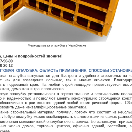
Мелкощитовая опалубка в Челябинске
а, цены и подробностей звоните!
17-90-00
20-20-12
ТОВАЯ ОПАЛУБКА: ОБЛАСТЬ ПРИМЕНЕНИЯ, СПОСОБЫ УСТАНОВКИ
вая опалубка выпускается для быстрого и удобного строительства ко
ют как для возведения больших, так и малых объектов. Благодар
ать подъемный кран. На любой стройплощадке приветствуется высок
онтаж, демонтаж и транспортировка.
вую опалубку устанавливают в горизонтальном и вертикальном полож
ю и надежностью и позволяют менять конфигурацию строящейся конст
обеспечивает строительство зданий любой геометрической формы. Сбор
изводить даже неквалифицированные работники.
вание строительный материал получил, потому что состоит из небол
. Любую опалубку можно комбинировать с элементами из самых разноо
рименения мелкощитовой опалубки очень велика. Ее используют при за
ных жилых домов, торговых центров, офисных зданий, бассейнов, 
анций.