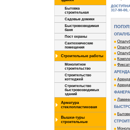
ДОСТУПНА
Бытовка
317-90-00, 
строительная
Садовые домики
Быстровозводимая
ПОПУЛ
баня
ОПАЛУБ
Пост охраны
Опалуб
Сантехнические
Опалуб
помещения
Опалуб
Строительные работы
Компле
Монолитное
Фиксат
строительство
АРЕНДА
Строительство
Аренда
коттеджей
Аренда
Строительство
быстровозводимых
ФАНЕРА
зданий
Ламини
Арматура
БЫСТР
стеклопластиковая
Бытовк
Вышки-туры
СТРОИТ
строительные
Моноли