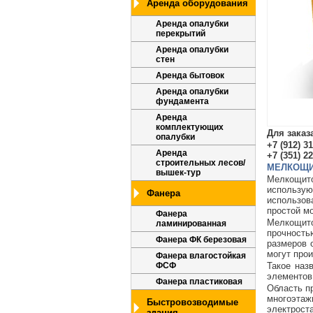
Аренда оборудования
Аренда опалубки
перекрытий
Аренда опалубки
стен
Аренда бытовок
Аренда опалубки
фундамента
Аренда
комплектующих
Для заказ
опалубки
+7 (912) 3
Аренда
+7 (351) 2
строительных лесов/
МЕЛКОЩИ
вышек-тур
Мелкощито
использу
Фанера
использов
простой м
Фанера
Мелкощито
ламинированная
прочность
Фанера ФК березовая
размеров 
могут про
Фанера влагостойкая
ФСФ
Такое наз
элементов
Фанера пластиковая
Область п
многоэтаж
Быстровозводимые
электрост
здания