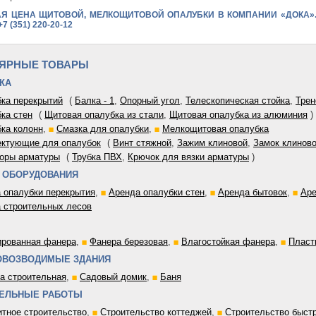
Я ЦЕНА ЩИТОВОЙ, МЕЛКОЩИТОВОЙ ОПАЛУБКИ В КОМПАНИИ «ДОКА»
+7 (351) 220-20-12
ЯРНЫЕ ТОВАРЫ
КА
ка перекрытий
(
Балка - 1
,
Опорный угол
,
Телескопическая стойка
,
Трен
ка стен
(
Щитовая опалубка из стали
,
Щитовая опалубка из алюминия
)
ка колонн
,
Смазка для опалубки
,
Мелкощитовая опалубка
ктующие для опалубок
(
Винт стяжной
,
Зажим клиновой
,
Замок клинов
оры арматуры
(
Трубка ПВХ
,
Крючок для вязки арматуры
)
 ОБОРУДОВАНИЯ
 опалубки перекрытия
,
Аренда опалубки стен
,
Аренда бытовок
,
Аре
 строительных лесов
рованная фанера
,
Фанера березовая
,
Влагостойкая фанера
,
Пласт
ОВОЗВОДИМЫЕ ЗДАНИЯ
а строительная
,
Садовый домик
,
Баня
ЕЛЬНЫЕ РАБОТЫ
тное строительство
,
Строительство коттеджей
,
Строительство быст