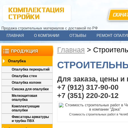
СКАЧА
Продажа строительных материалов с доставкой по РФ
ГЛАВНАЯ
О КОМПАНИИ
ОТЗЫВЫ
РЕМОНТ ОПАЛУ
Главная
>
Строител
ПРОДУКЦИЯ
Опалубка
СТРОИТЕЛЬН
Опалубка перекрытий
Опалубка стен
Для заказа, цены и
Опалубка колонн
+7 (912) 317-90-00
Смазка для опалубки
+7 (351) 220-20-12
Мелкощитовая
опалубка
Комплектующие
опалубки
Стоимость строительных работ в Челяб
Фиксаторы арматуры
и трубка ПВХ