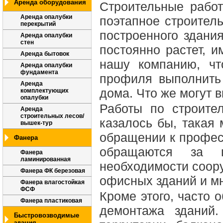
Аренда оборудования
Строительные рабо
Аренда опалубки
поэтапное строител
перекрытий
построенного здани
Аренда опалубки
стен
постоянно растет, 
Аренда бытовок
нашу компанию, ч
Аренда опалубки
фундамента
профиля выполнить 
Аренда
дома. Что же могут 
комплектующих
опалубки
Работы по строите
Аренда
строительных лесов/
казалось бы, такая 
вышек-тур
обращении к професс
Фанера
обращаются за 
Фанера
ламинированная
необходимости соор
Фанера ФК березовая
офисных зданий и мн
Фанера влагостойкая
ФСФ
Кроме этого, часто
Фанера пластиковая
демонтажа зданий.
Быстровозводимые
здания