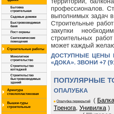
территории, балкон
профессионалов. Ст
Бытовка
строительная
выполнимых задач в
Садовые домики
Строительные работ
Быстровозводимая
баня
закупки необходи
Пост охраны
строительных работ
Сантехнические
помещения
может каждый желаю
Строительные работы
ДОСТУПНЫЕ ЦЕНЫ 
Монолитное
строительство
«ДОКА». ЗВОНИ
+7 (9
Строительство
коттеджей
Строительство
ПОПУЛЯРНЫЕ Т
быстровозводимых
зданий
ОПАЛУБКА
Арматура
стеклопластиковая
(
Балка
Опалубка перекрытий
Вышки-туры
Тренога
,
Унивилка
)
строительные