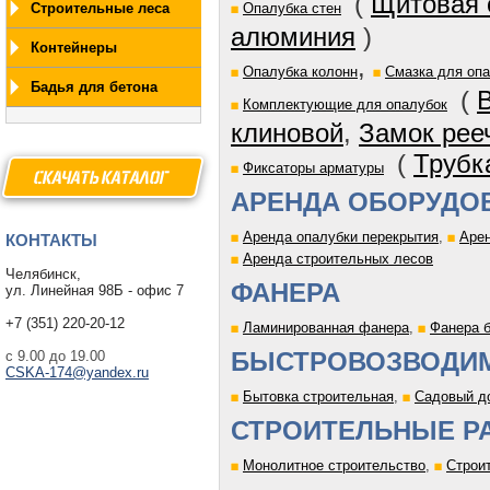
(
Щитовая 
Строительные леса
Опалубка стен
алюминия
)
Контейнеры
,
Опалубка колонн
Смазка для оп
Бадья для бетона
(
Комплектующие для опалубок
клиновой
,
Замок рее
(
Трубк
Фиксаторы арматуры
СКАЧАТЫ КАТАЛОГ
АРЕНДА ОБОРУДО
Аренда опалубки перекрытия
,
Арен
КОНТАКТЫ
Аренда строительных лесов
Челябинск,
ФАНЕРА
ул. Линейная 98Б - офис 7
+7 (351) 220-20-12
Ламинированная фанера
,
Фанера 
БЫСТРОВОЗВОДИ
с 9.00 до 19.00
CSKA-174@yandex.ru
Бытовка строительная
,
Садовый д
СТРОИТЕЛЬНЫЕ Р
Монолитное строительство
,
Строи