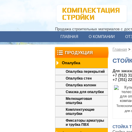
Продажа строительных материалов с дос
ГЛАВНАЯ
О КОМПАНИИ
ОТ
Главная
>
ПРОДУКЦИЯ
СТОЙ
Опалубка
Для заказ
Опалубка перекрытий
+7 (912) 3
Опалубка стен
+7 (351) 2
Опалубка колонн
Смазка для опалубки
Мелкощитовая
опалубка
Телескопи
Комплектующие
для 
опалубки
Фиксаторы арматуры
и трубка ПВХ
СТОЙКА 
Стойка те