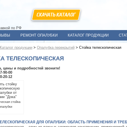
СКАЧАТЫ КАТАЛОГ
тавкой по РФ
ЗЫВЫ
РЕМОНТ ОПАЛУБКИ
КАТАЛОГ ПРОДУКЦИИ
СТА
Каталог продукции
>
Опалубка перекрытий
>
Стойка телескопическая
КА ТЕЛЕСКОПИЧЕСКАЯ
а, цены и подробностей звоните!
17-90-00
20-20-12
ческая стойка
опалубки
ТЕЛЕСКОПИЧЕСКАЯ ДЛЯ ОПАЛУБКИ: ОБЛАСТЬ ПРИМЕНЕНИЯ И ТРЕ
лескопическая – один из важных элементов конструкции, применяемой 