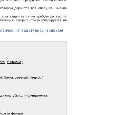
котором держится вся опалубка, именно
оторая выдвигается на требуемую высоту
с помощью которых стойка фиксируется на
 ! +7 (912) 317-90-00, +7 (351) 220-
ога
,
Унивилка
)
ой
,
Замок реечный
,
Подкос
)
да опалубки для фундамента
,
иковая фанера