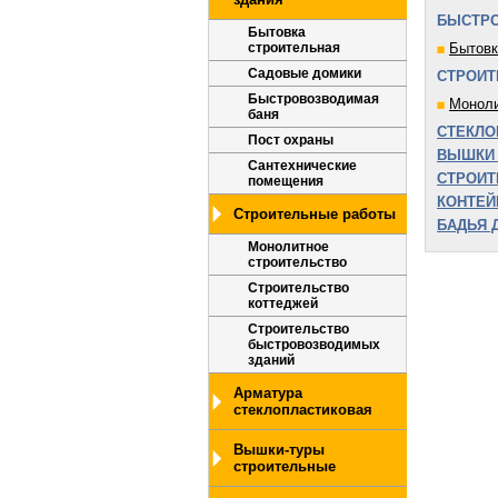
БЫСТР
Бытовка
строительная
Бытовк
Садовые домики
СТРОИТ
Быстровозводимая
Моноли
баня
СТЕКЛО
Пост охраны
ВЫШКИ 
Сантехнические
СТРОИТ
помещения
КОНТЕ
Строительные работы
БАДЬЯ 
Монолитное
строительство
Строительство
коттеджей
Строительство
быстровозводимых
зданий
Арматура
стеклопластиковая
Вышки-туры
строительные