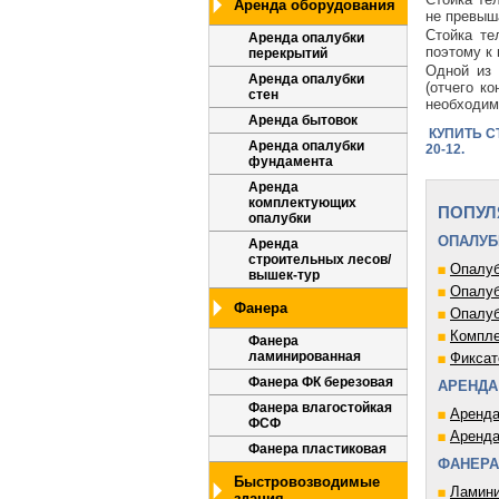
Аренда оборудования
не превыш
Стойка те
Аренда опалубки
поэтому к
перекрытий
Одной из 
Аренда опалубки
(отчего к
стен
необходим
Аренда бытовок
КУПИТЬ СТ
Аренда опалубки
20-12.
фундамента
Аренда
комплектующих
ПОПУЛ
опалубки
ОПАЛУБ
Аренда
строительных лесов/
Опалуб
вышек-тур
Опалуб
Фанера
Опалуб
Компле
Фанера
ламинированная
Фиксат
Фанера ФК березовая
АРЕНДА
Фанера влагостойкая
Аренда
ФСФ
Аренда
Фанера пластиковая
ФАНЕРА
Быстровозводимые
Ламини
здания