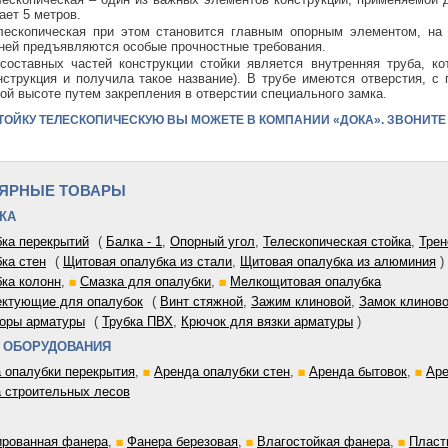
ает 5 метров.
лескопическая при этом становится главным опорным элементом, на 
 ней предъявляются особые прочностные требования.
составных частей конструкции стойки является внутренняя труба, к
онструкция и получила такое название). В трубе имеются отверстия, 
ой высоте путем закрепления в отверстии специального замка.
ОЙКУ ТЕЛЕСКОПИЧЕСКУЮ ВЫ МОЖЕТЕ В КОМПАНИИ «ДОКА». ЗВОНИТЕ СЕЙЧАС
ЯРНЫЕ ТОВАРЫ
КА
ка перекрытий
(
Балка - 1
,
Опорный угол
,
Телескопическая стойка
,
Трен
ка стен
(
Щитовая опалубка из стали
,
Щитовая опалубка из алюминия
)
ка колонн
,
Смазка для опалубки
,
Мелкощитовая опалубка
ктующие для опалубок
(
Винт стяжной
,
Зажим клиновой
,
Замок клинов
оры арматуры
(
Трубка ПВХ
,
Крючок для вязки арматуры
)
 ОБОРУДОВАНИЯ
 опалубки перекрытия
,
Аренда опалубки стен
,
Аренда бытовок
,
Аре
 строительных лесов
рованная фанера
,
Фанера березовая
,
Влагостойкая фанера
,
Пласт