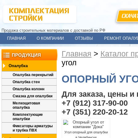
СКАЧА
Продажа строительных материалов с доставкой по РФ
ГЛАВНАЯ
О КОМПАНИИ
ОТЗЫВЫ
РЕМОНТ ОПАЛУ
Главная
>
Каталог п
ПРОДУКЦИЯ
угол
Опалубка
Опалубка перекрытий
ОПОРНЫЙ УГ
Опалубка стен
Опалубка колонн
Для заказа, цены и
Смазка для опалубки
+7 (912) 317-90-00
Мелкощитовая
опалубка
+7 (351) 220-20-12
Комплектующие
опалубки
Фиксаторы арматуры
и трубка ПВХ
Угол опорный для опалубки
в Челябинске