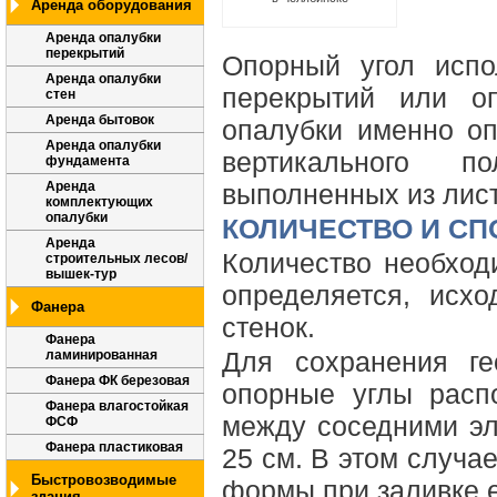
Аренда оборудования
Аренда опалубки
перекрытий
Опорный угол испо
Аренда опалубки
перекрытий или о
стен
Аренда бытовок
опалубки именно оп
Аренда опалубки
вертикального п
фундамента
Аренда
выполненных из лис
комплектующих
опалубки
КОЛИЧЕСТВО И С
Аренда
Количество необход
строительных лесов/
вышек-тур
определяется, исх
Фанера
стенок.
Фанера
Для сохранения ге
ламинированная
Фанера ФК березовая
опорные углы расп
Фанера влагостойкая
между соседними э
ФСФ
Фанера пластиковая
25 см. В этом случа
Быстровозводимые
формы при заливке е
здания