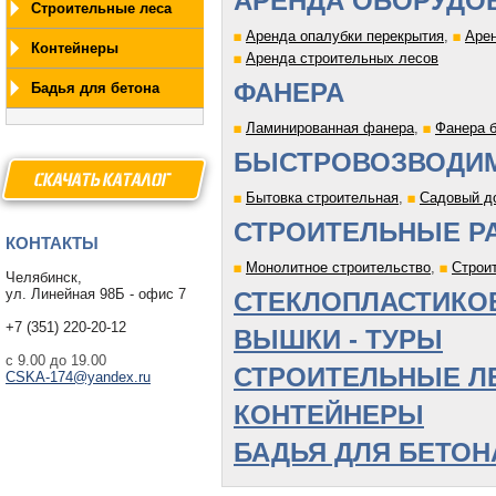
АРЕНДА ОБОРУДО
Строительные леса
Аренда опалубки перекрытия
,
Арен
Контейнеры
Аренда строительных лесов
ФАНЕРА
Бадья для бетона
Ламинированная фанера
,
Фанера 
БЫСТРОВОЗВОДИ
СКАЧАТЫ КАТАЛОГ
Бытовка строительная
,
Садовый д
СТРОИТЕЛЬНЫЕ Р
КОНТАКТЫ
Монолитное строительство
,
Строи
Челябинск,
ул. Линейная 98Б - офис 7
СТЕКЛОПЛАСТИКО
+7 (351) 220-20-12
ВЫШКИ - ТУРЫ
с 9.00 до 19.00
СТРОИТЕЛЬНЫЕ Л
CSKA-174@yandex.ru
КОНТЕЙНЕРЫ
БАДЬЯ ДЛЯ БЕТОН