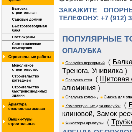
ЗАКАЖИТЕ ОПОРН
Бытовка
строительная
ТЕЛЕФОНУ: +7 (912) 31
Садовые домики
Быстровозводимая
баня
ПОПУЛЯРНЫЕ Т
Пост охраны
Сантехнические
помещения
ОПАЛУБКА
Строительные работы
(
Балка
Опалубка перекрытий
Монолитное
Тренога
,
Унивилка
)
строительство
Строительство
(
Щитовая 
Опалубка стен
коттеджей
алюминия
)
Строительство
быстровозводимых
,
зданий
Опалубка колонн
Смазка для оп
(
Арматура
Комплектующие для опалубок
стеклопластиковая
клиновой
,
Замок рее
Вышки-туры
(
Трубк
Фиксаторы арматуры
строительные