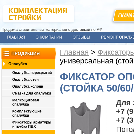
СКАЧА
Продажа строительных материалов с доставкой по РФ
ГЛАВНАЯ
О КОМПАНИИ
ОТЗЫВЫ
РЕМОНТ ОПАЛУ
Главная
>
Фиксаторы
ПРОДУКЦИЯ
универсальная (стойк
Опалубка
Опалубка перекрытий
ФИКСАТОР ОП
Опалубка стен
(СТОЙКА 50/60/
Опалубка колонн
Смазка для опалубки
Мелкощитовая
Для 
опалубка
+7 (9
Комплектующие
опалубки
+7 (3
Фиксаторы арматуры
и трубка ПВХ
Пото