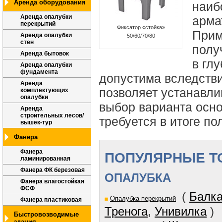
Аренда оборудования
наиб
Аренда опалубки
арма
перекрытий
Фиксатор «стойка»
Прим
Аренда опалубки
50/60/70/80
стен
полу
Аренда бытовок
в гл
Аренда опалубки
фундамента
допустима вследстви
Аренда
позволяет устанавли
комплектующих
опалубки
выбор варианта осно
Аренда
строительных лесов/
требуется в итоге по
вышек-тур
Фанера
Фанера
ПОПУЛЯРНЫЕ Т
ламинированная
Фанера ФК березовая
ОПАЛУБКА
Фанера влагостойкая
ФСФ
(
Балка
Опалубка перекрытий
Фанера пластиковая
Тренога
,
Унивилка
)
Быстровозводимые
здания