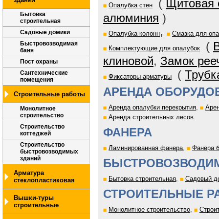
(
Щитовая 
Опалубка стен
Бытовка
алюминия
)
строительная
,
Садовые домики
Опалубка колонн
Смазка для оп
(
Быстровозводимая
Комплектующие для опалубок
баня
клиновой
,
Замок рее
Пост охраны
(
Трубк
Сантехнические
Фиксаторы арматуры
помещения
АРЕНДА ОБОРУДО
Строительные работы
Аренда опалубки перекрытия
,
Арен
Монолитное
строительство
Аренда строительных лесов
Строительство
ФАНЕРА
коттеджей
Строительство
Ламинированная фанера
,
Фанера 
быстровозводимых
зданий
БЫСТРОВОЗВОДИ
Арматура
Бытовка строительная
,
Садовый д
стеклопластиковая
СТРОИТЕЛЬНЫЕ Р
Вышки-туры
строительные
Монолитное строительство
,
Строи