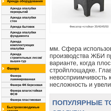
Аренда оборудования
Аренда опалубки
перекрытий
Аренда опалубки
стен
Фиксатор «стойка» 35/40/45/50
Аренда бытовок
Аренда опалубки
фундамента
Аренда
комплектующих
мм. Сфера использо
опалубки
производства ЖБИ п
Аренда
строительных лесов/
варианте, когда пло
вышек-тур
стройплощадке. Гла
Фанера
невосприимчивость к
Фанера
ламинированная
несложность и увели
Фанера ФК березовая
Фанера влагостойкая
ФСФ
Фанера пластиковая
ПОПУЛЯРНЫЕ Т
Быстровозводимые
здания