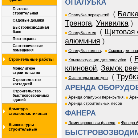
ОПАЛУБКА
Бытовка
(
Балка
строительная
Опалубка перекрытий
Садовые домики
Тренога
,
Унивилка
)
Быстровозводимая
(
Щитовая 
баня
Опалубка стен
алюминия
)
Пост охраны
Сантехнические
,
помещения
Опалубка колонн
Смазка для оп
(
Строительные работы
Комплектующие для опалубок
клиновой
,
Замок рее
Монолитное
строительство
(
Трубк
Фиксаторы арматуры
Строительство
коттеджей
АРЕНДА ОБОРУДО
Строительство
быстровозводимых
Аренда опалубки перекрытия
,
Арен
зданий
Аренда строительных лесов
Арматура
ФАНЕРА
стеклопластиковая
Ламинированная фанера
,
Фанера 
Вышки-туры
строительные
БЫСТРОВОЗВОДИ