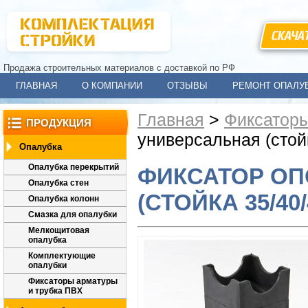
СКАЧА
Продажа строительных материалов с доставкой по РФ
ГЛАВНАЯ
О КОМПАНИИ
ОТЗЫВЫ
РЕМОНТ ОПАЛУ
Главная
>
Фиксаторы
ПРОДУКЦИЯ
универсальная (стойк
Опалубка
Опалубка перекрытий
ФИКСАТОР ОП
Опалубка стен
(СТОЙКА 35/40/
Опалубка колонн
Смазка для опалубки
Мелкощитовая
опалубка
Комплектующие
опалубки
Фиксаторы арматуры
и трубка ПВХ