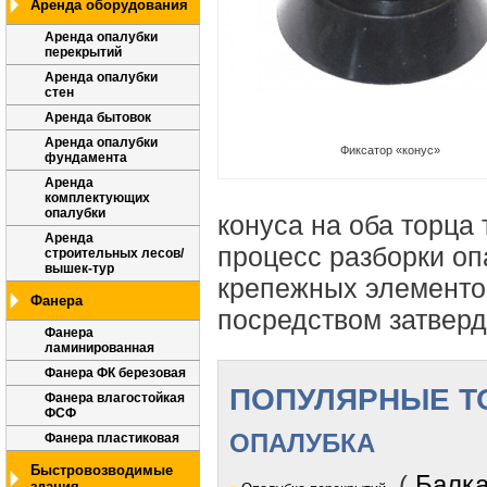
Аренда оборудования
Аренда опалубки
перекрытий
Аренда опалубки
стен
Аренда бытовок
Аренда опалубки
Фиксатор «конус»
фундамента
Аренда
комплектующих
опалубки
конуса на оба торца
Аренда
процесс разборки оп
строительных лесов/
вышек-тур
крепежных элементо
Фанера
посредством затверд
Фанера
ламинированная
Фанера ФК березовая
ПОПУЛЯРНЫЕ Т
Фанера влагостойкая
ФСФ
ОПАЛУБКА
Фанера пластиковая
Быстровозводимые
(
Балка
здания