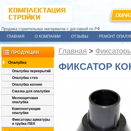
СКАЧА
Продажа строительных материалов с доставкой по РФ
ГЛАВНАЯ
О КОМПАНИИ
ОТЗЫВЫ
РЕМОНТ ОПАЛУ
Главная
>
Фиксаторы
ПРОДУКЦИЯ
Опалубка
ФИКСАТОР КО
Опалубка перекрытий
Опалубка стен
Опалубка колонн
Смазка для опалубки
Мелкощитовая
опалубка
Комплектующие
опалубки
Фиксаторы арматуры
и трубка ПВХ