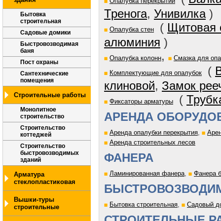
Опалубка перекрытий
Тренога
,
Унивилка
)
Бытовка
строительная
(
Щитовая 
Опалубка стен
Садовые домики
алюминия
)
Быстровозводимая
баня
,
Опалубка колонн
Смазка для оп
Пост охраны
(
Комплектующие для опалубок
Сантехнические
помещения
клиновой
,
Замок рее
Строительные работы
(
Трубк
Фиксаторы арматуры
Монолитное
АРЕНДА ОБОРУДО
строительство
Строительство
Аренда опалубки перекрытия
,
Арен
коттеджей
Аренда строительных лесов
Строительство
быстровозводимых
ФАНЕРА
зданий
Ламинированная фанера
,
Фанера 
Арматура
стеклопластиковая
БЫСТРОВОЗВОДИ
Вышки-туры
Бытовка строительная
,
Садовый д
строительные
СТРОИТЕЛЬНЫЕ Р